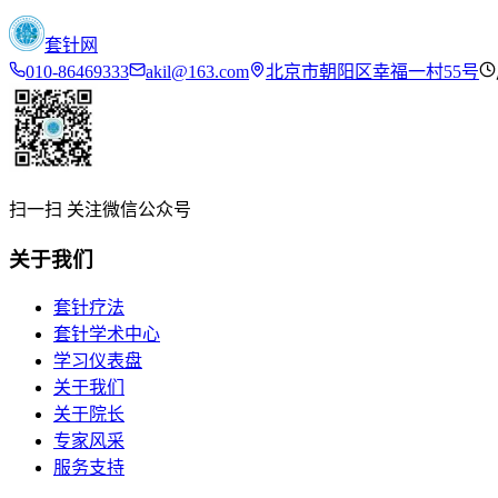
套针网
010-86469333
akil@163.com
北京市朝阳区幸福一村55号
扫一扫 关注微信公众号
关于我们
套针疗法
套针学术中心
学习仪表盘
关于我们
关于院长
专家风采
服务支持