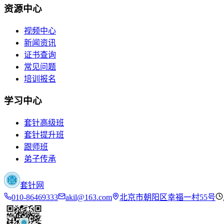
资源中心
视频中心
新闻资讯
证书查询
常见问题
培训报名
学习中心
套针高级班
套针提升班
跟师班
弟子传承
套针网
010-86469333
akil@163.com
北京市朝阳区幸福一村55号