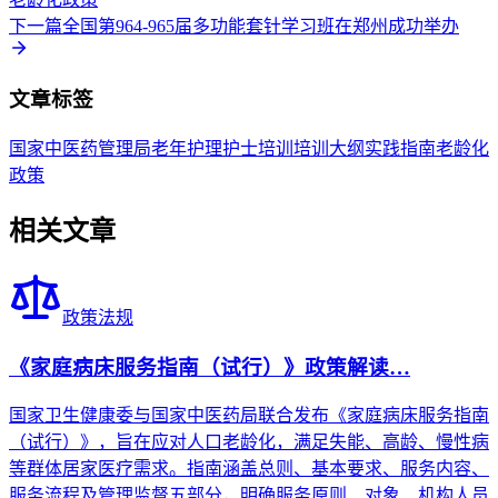
下一篇
全国第964-965届多功能套针学习班在郑州成功举办
文章标签
国家中医药管理局
老年护理
护士培训
培训大纲
实践指南
老龄化
政策
相关文章
政策法规
《家庭病床服务指南（试行）》政策解读…
国家卫生健康委与国家中医药局联合发布《家庭病床服务指南
（试行）》，旨在应对人口老龄化，满足失能、高龄、慢性病
等群体居家医疗需求。指南涵盖总则、基本要求、服务内容、
服务流程及管理监督五部分，明确服务原则、对象、机构人员