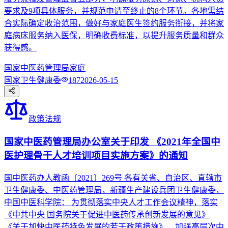
要求及9项具体服务，并规范申请至终止的8个环节。各地需结
合实际确定收治范围，做好与家庭医生签约服务衔接，并将家
庭病床服务纳入医保，明确收费标准，以提升服务质量和群众
获得感。
国家中医药管理局
家庭
国家卫生健康委
187
2026-05-15
政策法规
国家中医药管理局办公室关于印发 《2021年全国中
医护理骨干人才培训项目实施方案》的通知
国中医药办人教函〔2021〕269号 各有关省、自治区、直辖市
卫生健康委、中医药管理局，新疆生产建设兵团卫生健康委，
中国中医科学院： 为贯彻落实中央人才工作会议精神，落实
《中共中央 国务院关于促进中医药传承创新发展的意见》
《关于加快中医药特色发展的若干政策措施》，加强高层次中