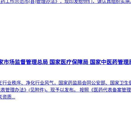
工作示范市(县)管理办法》，现印发给你们，请认真组织实施。 国
国家市场监督管理总局 国家医疗保障局 国家中医药管
正行业秩序、净化行业风气，国家药监局会同公安部、国家卫生
表管理办法》(见附件)。现予以发布。 按照《医药代表备案管
质...