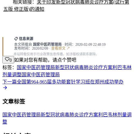
相关链接：
关于印发新型冠状病毒肺炎诊疗方案(试行第
五版 修正版)的通知
📋 信息来源
本文转载自
国家中医药管理局
· 时间：2020-02-09 22:48:19
发布时间：2020/02/09 ·
查看原文 ↗
本站转载仅用于行业政策信息传播，如涉版权请联系删除。
如果对您有帮助，请点个赞吧
0
标签：
国家中医药管理局
新型冠状病毒肺炎
诊疗方案
利巴韦林
剂量调整
国家中医药管理局
下一篇
全国第964-965届多功能套针学习班在郑州成功举办
文章标签
国家中医药管理局
新型冠状病毒肺炎
诊疗方案
利巴韦林
剂量调
整